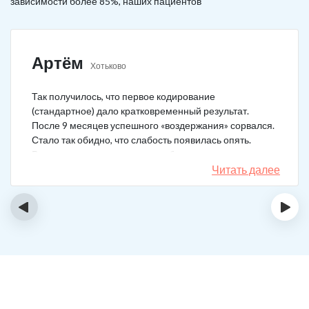
зависимости более 85%, наших пациентов
Артём
Хотьково
Так получилось, что первое кодирование
(стандартное) дало кратковременный результат.
После 9 месяцев успешного «воздержания» сорвался.
Стало так обидно, что слабость появилась опять.
Решил не затягивать, и опять обратился в клинику.
Мне порекомендовали двойной блок. Согласился, и
Читать далее
сейчас не жалею. Уже два года в полной завязке.
Иногда тянет выпить, но обуздать желание вполне
‹
›
возможно.