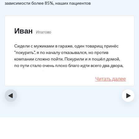
зависимости более 85%, наших пациентов
Иван
Ипатово
Сидели с мужиками в гараже, один товарищ принёс
"покурить", я по началу отказывался, но против
компании сложно пойти. Покурили и я пошёл домой,
по пути стало очень плохо благо идти всего два двора,
пришёл домой сразу жену попросил вызвать врача,
чувствовал что точно, что-то не так. Спасибо большое,
Читать далее
что быстро приехали, поставили капельницу и уже
минут через 20-30 капельница начала действовать и
‹
›
меня начало отпускать. После оказалось, что товарищ
угостил нас какой то химической дрянью, мне сразу
показалось, что как то странно выглядит смесь, но
особого значения не придал, а стоило.