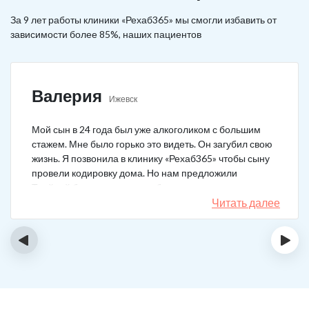
За 9 лет работы клиники «Рехаб365» мы смогли избавить от
зависимости более 85%, наших пациентов
Валерия
Ижевск
Мой сын в 24 года был уже алкоголиком с большим
стажем. Мне было горько это видеть. Он загубил свою
жизнь. Я позвонила в клинику «Рехаб365» чтобы сыну
провели кодировку дома. Но нам предложили
Тройной блок в клинике, чтобы уж наверняка помогло.
Мы согласились. Вот уже 4 месяца как сын не пьет. На
Читать далее
работу устроился, дома помогает, девушку завел.
Спасибо большое клинике!
‹
›