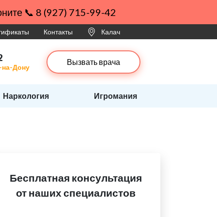
ните 📞 8 (927) 715-99-42
ртификаты
Контакты
Калач
2
Вызвать врача
-на-Дону
Наркология
Игромания
Бесплатная консультация
от наших специалистов