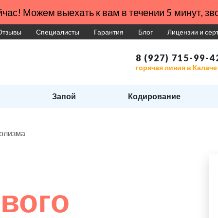
час! Можем выехать к вам в течении 5 минут, зво
Отзывы
Специалисты
Гарантия
Блог
Лицензии и се
8 (927) 715-99-4
горячая линия в Калаче
Запой
Кодирование
голизма
вого