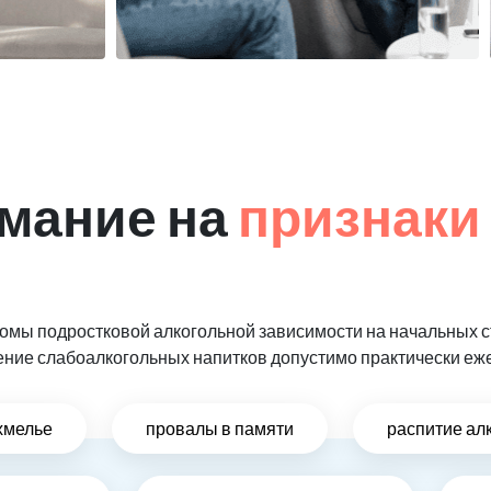
мание на
признаки
мы подростковой алкогольной зависимости на начальных ст
ение слабоалкогольных напитков допустимо практически еж
хмелье
провалы в памяти
распитие ал