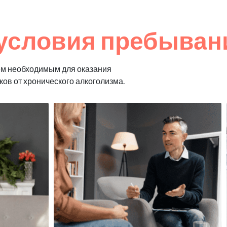
условия пребывани
ем необходимым для оказания
ков от хронического алкоголизма.