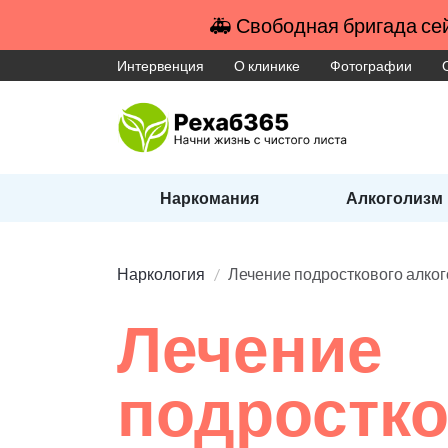
🚑 Свободная бригада сей
Интервенция
О клинике
Фотографии
Наркомания
Алкоголизм
Наркология
Лечение подросткового алко
Лечение
подростко