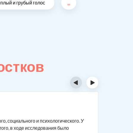
плый и грубый голос
...
остков
‹
›
Особе
о, социального и психологического. У
Подростки
того, в ходе исследования было
которым в