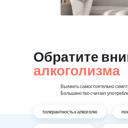
Обратите вни
алкоголизма
Выявить самостоятельно симпто
Большинство считает употребл
толерантность к алкоголю
по