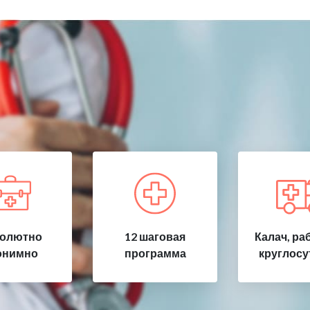
олютно
12 шаговая
Калач, ра
онимно
программа
круглосу