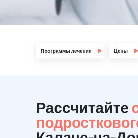
Программы лечения
Цены
Рассчитайте
подростковог
Калаче-на-До