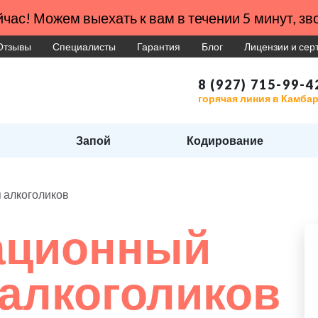
час! Можем выехать к вам в течении 5 минут, зво
Отзывы
Специалисты
Гарантия
Блог
Лицензии и се
8 (927) 715-99-4
горячая линия в Камба
Запой
Кодирование
 алкоголиков
ационный
 алкоголиков