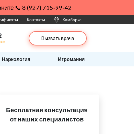
ните 📞 8 (927) 715-99-42
ртификаты
Контакты
Камбарка
2
Вызвать врача
рке
Наркология
Игромания
Бесплатная консультация
от наших специалистов