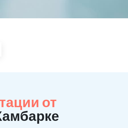
тации от
Камбарке