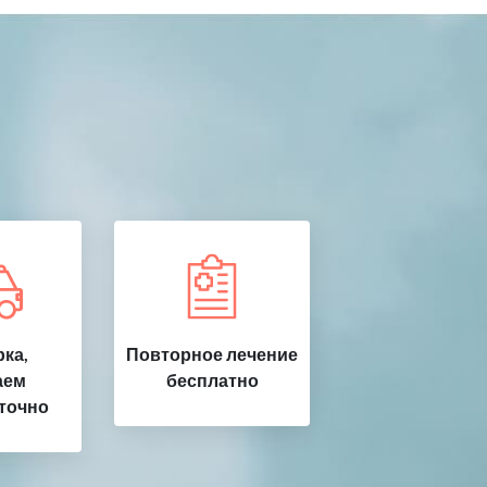
ка,
Повторное лечение
аем
бесплатно
точно