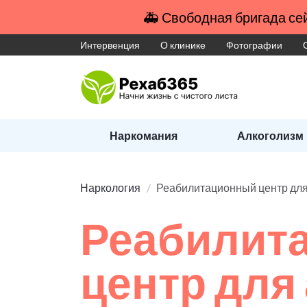
🚑 Свободная бригада сей
Интервенция
О клинике
Фотографии
Наркомания
Алкоголизм
Наркология
Реабилитационный центр для
Реабилит
центр для