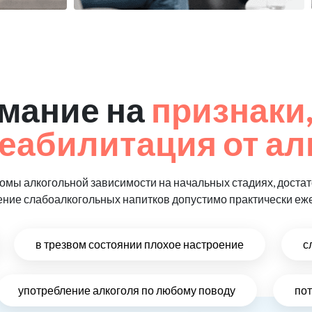
мание на
признаки,
еабилитация от ал
мы алкогольной зависимости на начальных стадиях, достат
ение слабоалкогольных напитков допустимо практически еж
в трезвом состоянии плохое настроение
с
употребление алкоголя по любому поводу
по