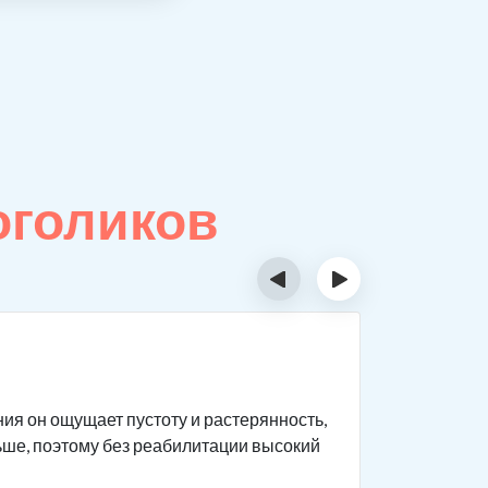
оголиков
‹
›
Особе
ния он ощущает пустоту и растерянность,
Реабилита
льше, поэтому без реабилитации высокий
фактор дл
за алкого