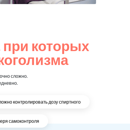
 при которых
коголизма
очно сложно.
едневно.
ложно контролировать дозу спиртного
теря самоконтроля