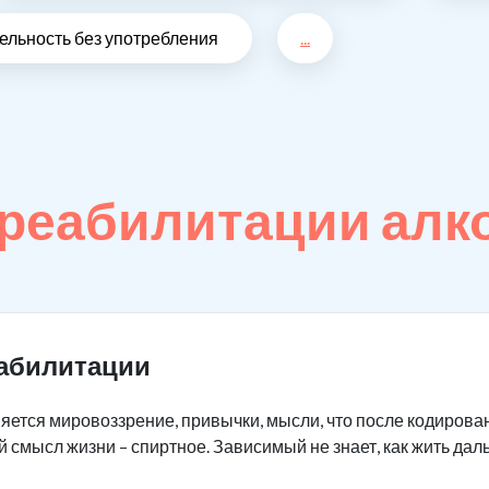
ельность без употребления
...
реабилитации алк
еабилитации
яется мировоззрение, привычки, мысли, что после кодирова
й смысл жизни – спиртное. Зависимый не знает, как жить да