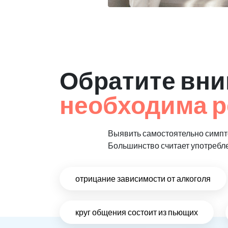
Обратите вни
необходима р
Выявить самостоятельно симпто
Большинство считает употребл
отрицание зависимости от алкоголя
круг общения состоит из пьющих