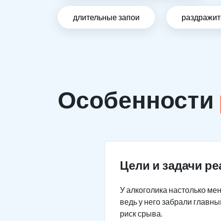
длительные запои
раздражит
Особенности
Цели и задачи р
У алкоголика настолько мен
ведь у него забрали главны
риск срыва.