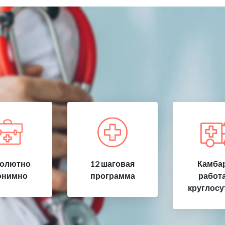
олютно
12 шаговая
Камбар
онимно
программа
работ
круглосу