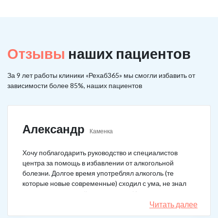
Отзывы
наших пациентов
За 9 лет работы клиники «Рехаб365» мы смогли избавить от
зависимости более 85%, наших пациентов
Александр
Каменка
Хочу поблагодарить руководство и специалистов
центра за помощь в избавлении от алкогольной
болезни. Долгое время употреблял алкоголь (те
которые новые современные) сходил с ума, не знал
куда деться от своей зависимости. Искал тех кто
сможет мне помочь в интернете, позвонил, приехал.
Читать далее
На сегодняшний день не употребляю!