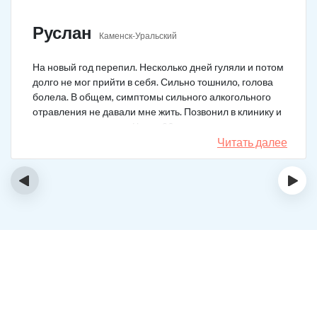
Руслан
Каменск-Уральский
На новый год перепил. Несколько дней гуляли и потом
долго не мог прийти в себя. Сильно тошнило, голова
болела. В общем, симптомы сильного алкогольного
отравления не давали мне жить. Позвонил в клинику и
вызвал врача на дом. Через 20 минут приехал
нарколог, поставил мне усиленную капельницу. Сразу
Читать далее
стало легче.
‹
›