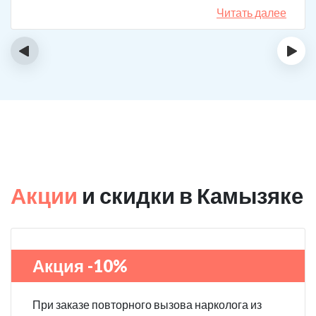
назначения, они отличаются. Клиника делает скидку
Читать далее
на последующие вызовы за оставленный отзыв! Я
планирую в будущем пройти полный курс
‹
›
реабилитации.
Акции
и скидки в Камызяке
Акция -10%
При заказе повторного вызова нарколога из