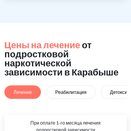
Цены на лечение
от
подростковой
наркотической
зависимости в Карабыше
Лечение
Реабилитация
Детоксик
При оплате 1-го месяца лечения
подростковой зависимости