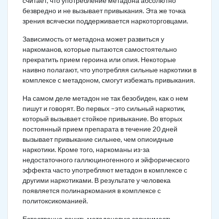
считает, что употребление метадона абсолютно
безвредно и не вызывает привыкания. Эта же точка
зрения всячески поддерживается наркоторговцами.
Зависимость от метадона может развиться у
наркоманов, которые пытаются самостоятельно
прекратить прием героина или опия. Некоторые
наивно полагают, что употребляя сильные наркотики в
комплексе с метадоном, смогут избежать привыкания.
На самом деле метадон не так безобиден, как о нем
пишут и говорят. Во первых –это сильный наркотик,
который вызывает стойкое привыкание. Во вторых
постоянный прием препарата в течение 20 дней
вызывает привыкание сильнее, чем опиоидные
наркотики. Кроме того, наркоманы из-за
недостаточного галлюциногенного и эйфорического
эффекта часто употребляют метадон в комплексе с
другими наркотиками. В результате у человека
появляется полинаркомания в комплексе с
политоксикоманией.
Естественно лечить метадоновую зависимость