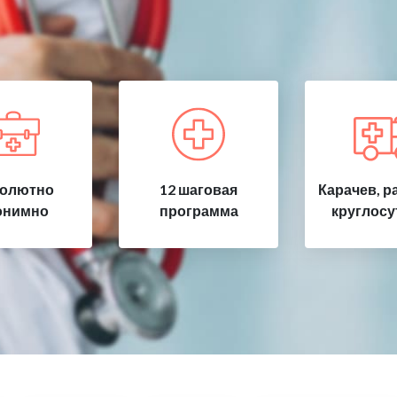
олютно
12 шаговая
Карачев, р
онимно
программа
круглосу