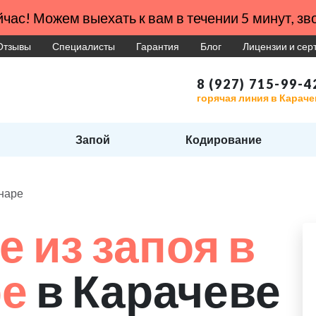
час! Можем выехать к вам в течении 5 минут, зво
Отзывы
Специалисты
Гарантия
Блог
Лицензии и се
8 (927) 715-99-4
горячая линия в Караче
Запой
Кодирование
онаре
 из запоя в
ре
в Карачеве