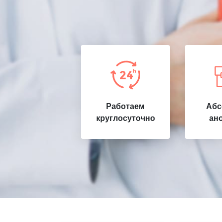
Работаем
Абс
круглосуточно
ан