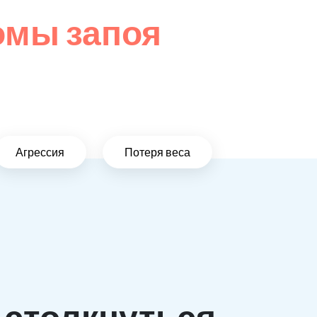
омы запоя
Агрессия
Потеря веса
 столкнуться