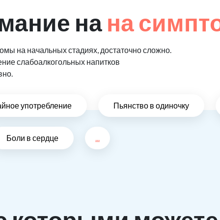
мание на
на симпт
мы на начальных стадиях, достаточно сложно.
ение слабоалкогольных напитков
вно.
айное употребление
Пьянство в одиночку
Боли в сердце
...
с которыми можете