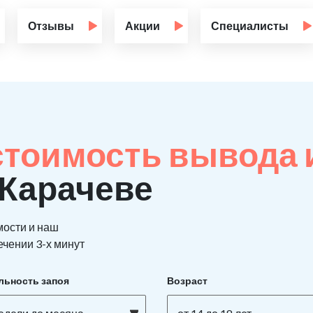
Отзывы
Акции
Специалисты
стоимость вывода 
 Карачеве
мости и наш
ечении 3-х минут
льность запоя
Возраст