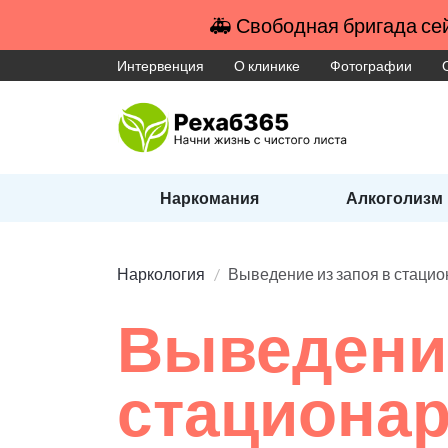
🚑 Свободная бригада сей
Интервенция
О клинике
Фотографии
Наркомания
Алкоголизм
Наркология
Выведение из запоя в стаци
Выведение
стациона