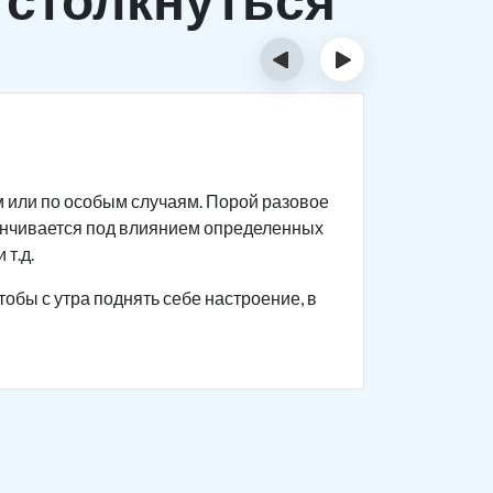
‹
›
Исти
м или по особым случаям. Порой разовое
Спиртное 
анчивается под влиянием определенных
прекращен
 т.д.
Человек с
тобы с утра поднять себе настроение, в
поведение