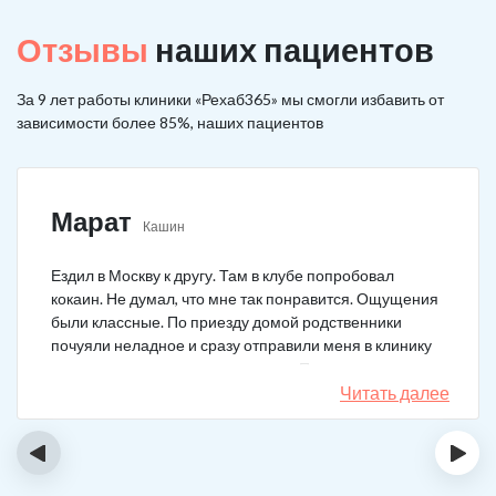
Отзывы
наших пациентов
За 9 лет работы клиники «Рехаб365» мы смогли избавить от
зависимости более 85%, наших пациентов
Марат
Кашин
Ездил в Москву к другу. Там в клубе попробовал
кокаин. Не думал, что мне так понравится. Ощущения
были классные. По приезду домой родственники
почуяли неладное и сразу отправили меня в клинику
после того как я им все рассказал. Прошел курс
лечения, но мысли о коксе не прошли. Сейчас хожу на
Читать далее
курсы анонимных наркоманов, делаю все, чтобы
снова не начать.
‹
›