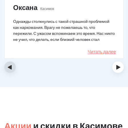
Оксана
Касимов
Однажды столкнулись с такой страшной проблемой
как наркомания. Врагу не пожелаешь то, что
пережили. С ужасом вспоминаем это время. Нас никто
не учил, что делать, если близкий человек стал
наркозависимым. Честно говоря, надежды не было,
думали, что все лечение бесполезно, но решили
Читать далее
попробовать и отправить родственника в клинику на
реабилитацию. Пройдя полный курс лечения он
‹
›
вышел другим человеком. Но всё равно продолжает
работать над собой, ведь побороть тягу к наркотикам
не так-то просто.
Акции
и скидки в Касимове