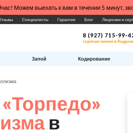
час! Можем выехать к вам в течении 5 минут, зво
Отзывы
Специалисты
Гарантия
Блог
Лицензии и се
8 (927) 715-99-4
горячая линия в Кедро
Запой
Кодирование
голизма
 «Торпедо»
лизма
в