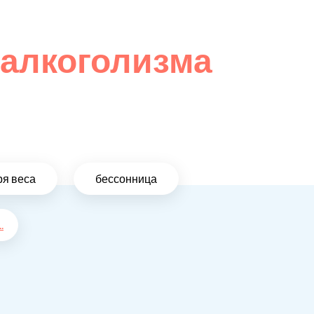
 алкоголизма
ря веса
бессонница
..