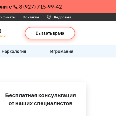
ните 📞 8 (927) 715-99-42
ртификаты
Контакты
Кедровый
2
Вызвать врача
вый
Наркология
Игромания
Бесплатная консультация
от наших специалистов