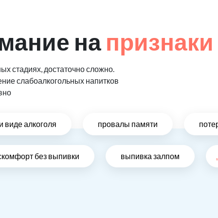
мание на
признаки
ых стадиях, достаточно сложно.
ение слабоалкогольных напитков
вно
и виде алкоголя
провалы памяти
поте
скомфорт без выпивки
выпивка залпом
.