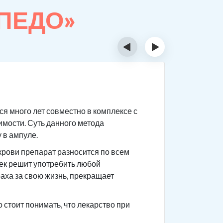
РПЕДО»
‹
›
Суть 
я много лет совместно в комплексе с
Сам препа
имости. Суть данного метода
После при
 в ампуле.
приема го
крови препарат разносится по всем
Чтобы не 
век решит употребить любой
употребле
раха за свою жизнь, прекращает
ваши това
анамнез.
стоит понимать, что лекарство при