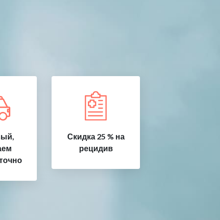
ый,
Скидка 25 % на
аем
рецидив
точно