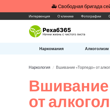
🚑 Свободная бригада сей
Интервенция
О клинике
Фотографии
Наркомания
Алкоголизм
Наркология
Вшивание «Торпедо» от алко
Вшивание
от алкого