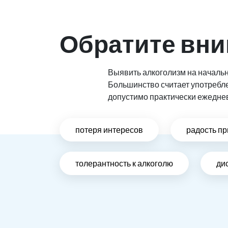
Обратите вни
Выявить алкоголизм на начальн
Большинство считает употребл
допустимо практически ежедне
потеря интересов
радость пр
толерантность к алкоголю
ди