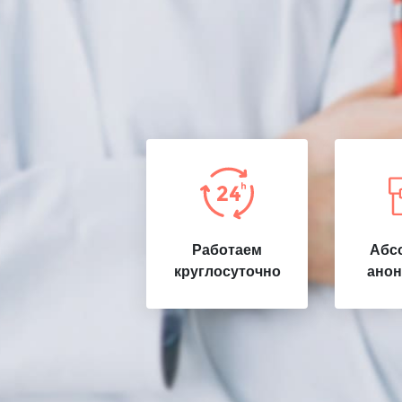
Работаем
Абс
круглосуточно
анон