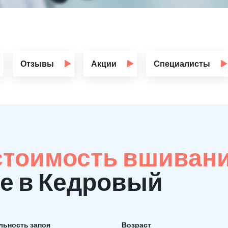
Отзывы
Акции
Специалисты
стоимость вшиван
е в Кедровый
льность запоя
Возраст