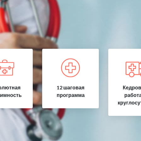
олютная
12 шаговая
Кедров
имность
программа
работ
круглосу