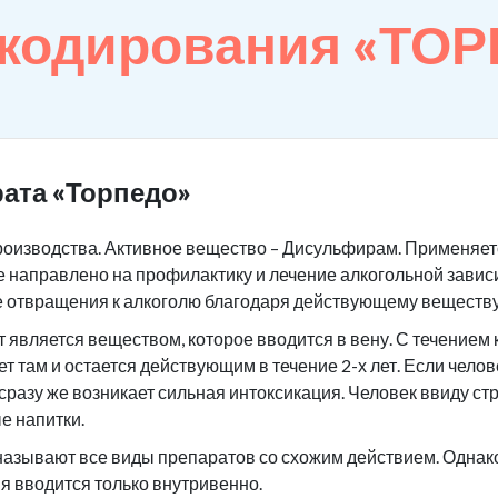
 кодирования «ТО
ата «Торпедо»
роизводства. Активное вещество – Дисульфирам. Применяетс
 направлено на профилактику и лечение алкогольной завис
е отвращения к алкоголю благодаря действующему веществу
является веществом, которое вводится в вену. С течением 
ет там и остается действующим в течение 2-х лет. Если чело
 сразу же возникает сильная интоксикация. Человек ввиду ст
е напитки.
азывают все виды препаратов со схожим действием. Однако 
я вводится только внутривенно.