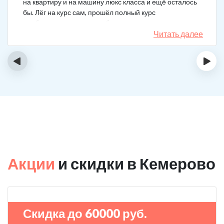
на квартиру и на машину люкс класса и ещё осталось
бы. Лёг на курс сам, прошёл полный курс
реабилитации, не сказал бы, что не охота
перекинуться в картишки к примеру, но я не играю уже
Читать далее
6 месяцев, боюсь вернуться в то состояние. Очень
хорошо помогли психотерапевты вашей клиники, до
‹
›
сих пор продолжаю работать над собой и посещаю
психотерапевтов.
Акции
и скидки в Кемерово
Скидка до 60000 руб.