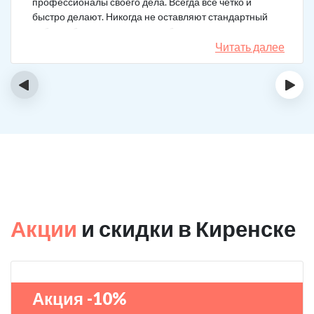
профессионалы своего дела. Всегда все четко и
быстро делают. Никогда не оставляют стандартный
набор таблеток, а именно подбирают
индивидуальный комплекс под конкретный случай.
Читать далее
Несколько раз делал вызов, и назначения были под
каждую ситуацию разные. А еще скидку говорят
‹
›
сделают за отзыв.
Акции
и скидки в Киренске
Акция -10%