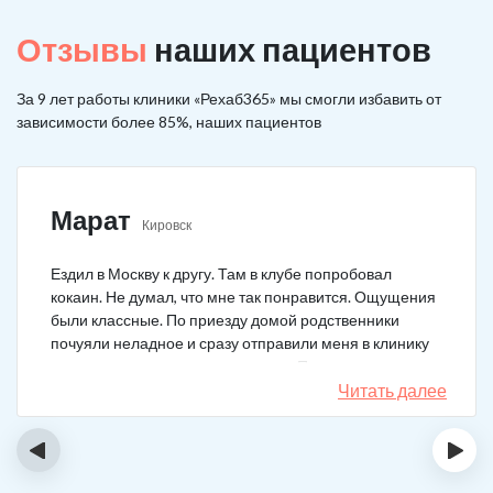
Отзывы
наших пациентов
За 9 лет работы клиники «Рехаб365» мы смогли избавить от
зависимости более 85%, наших пациентов
Марат
Кировск
Ездил в Москву к другу. Там в клубе попробовал
кокаин. Не думал, что мне так понравится. Ощущения
были классные. По приезду домой родственники
почуяли неладное и сразу отправили меня в клинику
после того как я им все рассказал. Прошел курс
лечения, но мысли о коксе не прошли. Сейчас хожу на
Читать далее
курсы анонимных наркоманов, делаю все, чтобы
снова не начать.
‹
›