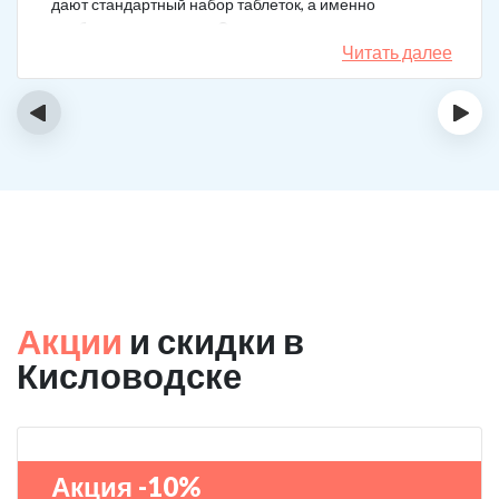
дают стандартный набор таблеток, а именно
подбирается лечение. Специально сравнил
назначения, они отличаются. Клиника делает скидку
Читать далее
на последующие вызовы за оставленный отзыв! Я
планирую в будущем пройти полный курс
‹
›
реабилитации.
Акции
и скидки в
Кисловодске
Акция -10%