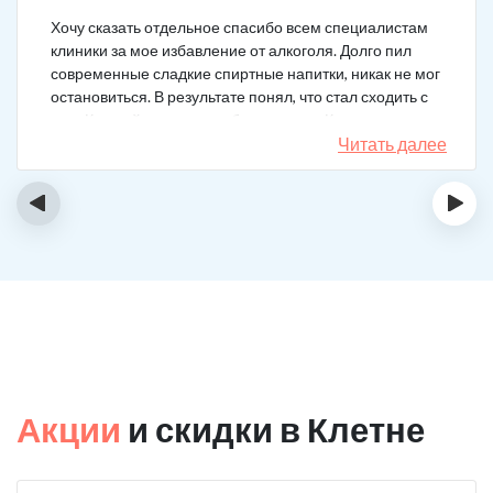
Хочу сказать отдельное спасибо всем специалистам
клиники за мое избавление от алкоголя. Долго пил
современные сладкие спиртные напитки, никак не мог
остановиться. В результате понял, что стал сходить с
ума. Каждый день не мог без выпивки. Когда осознал,
понял, что надо что-то в своей жизни менять. Нашел
Читать далее
телефон клиники в интернете, сразу приехал и
запился на курс реабилитации. Сейчас не пью
‹
›
вообще, и начинать не хочу!
Акции
и скидки в Клетне