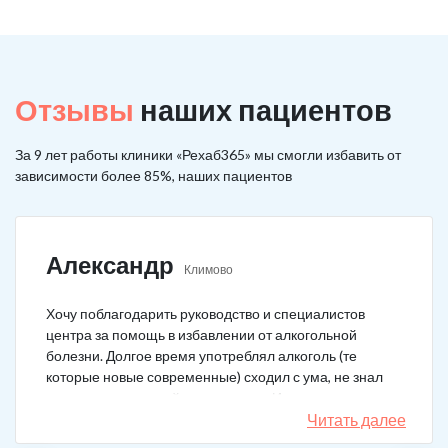
Отзывы
наших пациентов
За 9 лет работы клиники «Рехаб365» мы смогли избавить от
зависимости более 85%, наших пациентов
Александр
Климово
Хочу поблагодарить руководство и специалистов
центра за помощь в избавлении от алкогольной
болезни. Долгое время употреблял алкоголь (те
которые новые современные) сходил с ума, не знал
куда деться от своей зависимости. Искал тех кто
сможет мне помочь в интернете, позвонил, приехал.
Читать далее
На сегодняшний день не употребляю!