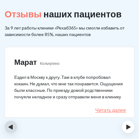
Отзывы
наших пациентов
За 9 лет работы клиники «Рехаб365» мы смогли избавить от
зависимости более 85%, наших пациентов
Марат
Кольчугино
Ездил в Москву к другу. Там в клубе попробовал
кокаин. Не думал, что мне так понравится. Ощущения
были классные. По приезду домой родственники
почуяли неладное и сразу отправили меня в клинику
после того как я им все рассказал. Прошел курс
лечения, но мысли о коксе не прошли. Сейчас хожу на
Читать далее
курсы анонимных наркоманов, делаю все, чтобы
снова не начать.
‹
›