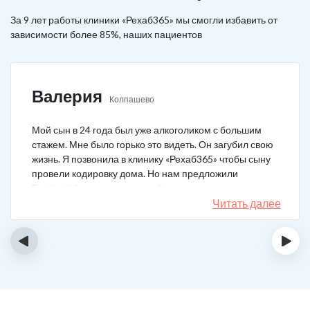
За 9 лет работы клиники «Рехаб365» мы смогли избавить от
зависимости более 85%, наших пациентов
Валерия
Колпашево
Мой сын в 24 года был уже алкоголиком с большим
стажем. Мне было горько это видеть. Он загубил свою
жизнь. Я позвонила в клинику «Рехаб365» чтобы сыну
провели кодировку дома. Но нам предложили
Тройной блок в клинике, чтобы уж наверняка помогло.
Мы согласились. Вот уже 4 месяца как сын не пьет. На
Читать далее
работу устроился, дома помогает, девушку завел.
Спасибо большое клинике!
‹
›