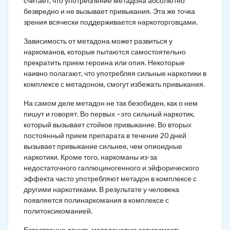
считает, что употребление метадона абсолютно
безвредно и не вызывает привыкания. Эта же точка
зрения всячески поддерживается наркоторговцами.
Зависимость от метадона может развиться у
наркоманов, которые пытаются самостоятельно
прекратить прием героина или опия. Некоторые
наивно полагают, что употребляя сильные наркотики в
комплексе с метадоном, смогут избежать привыкания.
На самом деле метадон не так безобиден, как о нем
пишут и говорят. Во первых –это сильный наркотик,
который вызывает стойкое привыкание. Во вторых
постоянный прием препарата в течение 20 дней
вызывает привыкание сильнее, чем опиоидные
наркотики. Кроме того, наркоманы из-за
недостаточного галлюциногенного и эйфорического
эффекта часто употребляют метадон в комплексе с
другими наркотиками. В результате у человека
появляется полинаркомания в комплексе с
политоксикоманией.
Естественно лечить метадоновую зависимость