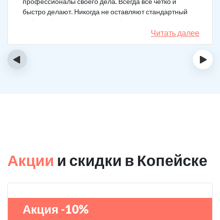
профессионалы своего дела. Всегда все четко и
быстро делают. Никогда не оставляют стандартный
набор таблеток, а именно подбирают
индивидуальный комплекс под конкретный случай.
Читать далее
Несколько раз делал вызов, и назначения были под
каждую ситуацию разные. А еще скидку говорят
‹
›
сделают за отзыв.
Акции
и скидки в Копейске
Акция -10%