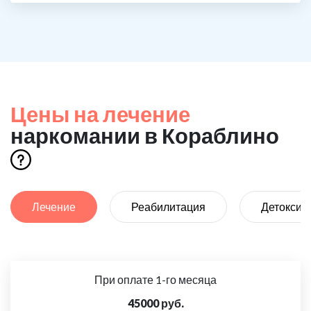
Цены на лечение
наркомании в Кораблино
Лечение
Реабилитация
Детоксик
При оплате 1-го месяца
45000 руб.