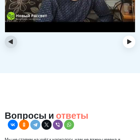
‹
›
Вопросы и
ответы
Мы не ставим на учёт к наркологу, нам не важны имена и