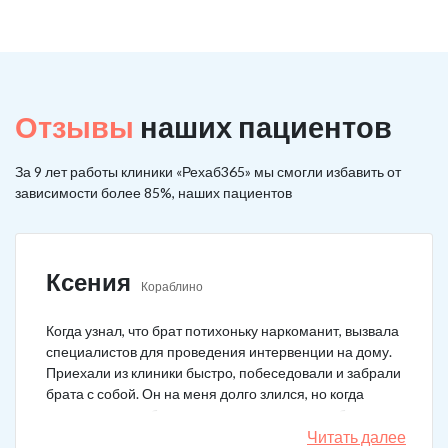
Отзывы
наших пациентов
За 9 лет работы клиники «Рехаб365» мы смогли избавить от
зависимости более 85%, наших пациентов
Ксения
Кораблино
Когда узнал, что брат потихоньку наркоманит, вызвала
специалистов для проведения интервенции на дому.
Приехали из клиники быстро, побеседовали и забрали
брата с собой. Он на меня долго злился, но когда
понял, что если бы я не пошла на тот шаг, он бы не
выкарабкался. После курса вышел здоровым. Больше
Читать далее