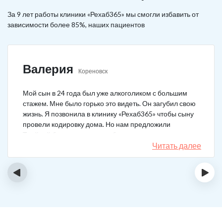
За 9 лет работы клиники «Рехаб365» мы смогли избавить от
зависимости более 85%, наших пациентов
Валерия
Кореновск
Мой сын в 24 года был уже алкоголиком с большим
стажем. Мне было горько это видеть. Он загубил свою
жизнь. Я позвонила в клинику «Рехаб365» чтобы сыну
провели кодировку дома. Но нам предложили
Тройной блок в клинике, чтобы уж наверняка помогло.
Мы согласились. Вот уже 4 месяца как сын не пьет. На
Читать далее
работу устроился, дома помогает, девушку завел.
Спасибо большое клинике!
‹
›