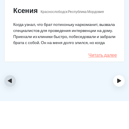
Ксения
Краснослободск Республика Мордовия
Когда узнал, что брат потихоньку наркоманит, вызвала
специалистов для проведения интервенции на дому.
Приехали из клиники быстро, побеседовали и забрали
брата с собой. Он на меня долго злился, но когда
понял, что если бы я не пошла на тот шаг, он бы не
выкарабкался. После курса вышел здоровым. Больше
Читать далее
не принимает.
‹
›