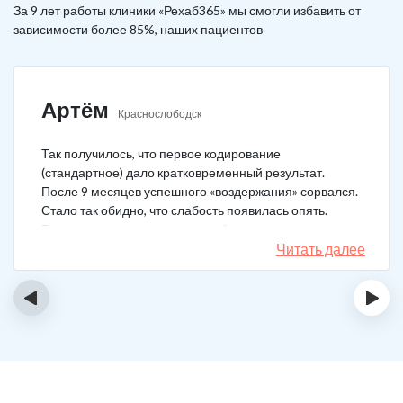
За 9 лет работы клиники «Рехаб365» мы смогли избавить от
зависимости более 85%, наших пациентов
Артём
Краснослободск
Так получилось, что первое кодирование
(стандартное) дало кратковременный результат.
После 9 месяцев успешного «воздержания» сорвался.
Стало так обидно, что слабость появилась опять.
Решил не затягивать, и опять обратился в клинику.
Мне порекомендовали двойной блок. Согласился, и
Читать далее
сейчас не жалею. Уже два года в полной завязке.
Иногда тянет выпить, но обуздать желание вполне
‹
›
возможно.