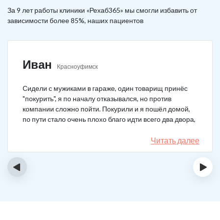
За 9 лет работы клиники «Рехаб365» мы смогли избавить от
зависимости более 85%, наших пациентов
Иван
Красноуфимск
Сидели с мужиками в гараже, один товарищ принёс
"покурить", я по началу отказывался, но против
компании сложно пойти. Покурили и я пошёл домой,
по пути стало очень плохо благо идти всего два двора,
пришёл домой сразу жену попросил вызвать врача,
чувствовал что точно, что-то не так. Спасибо большое,
Читать далее
что быстро приехали, поставили капельницу и уже
минут через 20-30 капельница начала действовать и
‹
›
меня начало отпускать. После оказалось, что товарищ
угостил нас какой то химической дрянью, мне сразу
показалось, что как то странно выглядит смесь, но
особого значения не придал, а стоило.