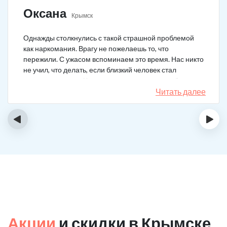
Оксана
Крымск
Однажды столкнулись с такой страшной проблемой
как наркомания. Врагу не пожелаешь то, что
пережили. С ужасом вспоминаем это время. Нас никто
не учил, что делать, если близкий человек стал
наркозависимым. Честно говоря, надежды не было,
думали, что все лечение бесполезно, но решили
Читать далее
попробовать и отправить родственника в клинику на
реабилитацию. Пройдя полный курс лечения он
‹
›
вышел другим человеком. Но всё равно продолжает
работать над собой, ведь побороть тягу к наркотикам
не так-то просто.
Акции
и скидки в Крымске