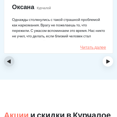
Оксана
Курчалой
Однажды столкнулись с такой страшной проблемой
как наркомания. Врагу не пожелаешь то, что
пережили. С ужасом вспоминаем это время. Нас никто
не учил, что делать, если близкий человек стал
наркозависимым. Честно говоря, надежды не было,
думали, что все лечение бесполезно, но решили
Читать далее
попробовать и отправить родственника в клинику на
реабилитацию. Пройдя полный курс лечения он
‹
›
вышел другим человеком. Но всё равно продолжает
работать над собой, ведь побороть тягу к наркотикам
не так-то просто.
Акции
и скидки в Курчалое