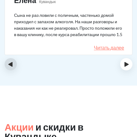
Елена
Кувандык
Сына не раз ловили с поличным, частенько домой
приходил с запахом алкоголя. На наши разговоры и
наказания ни как не реагировал. Просто положили его
в вашу клинику, после курса реабилитации прошло 1.5
года, до сих пор не пьёт.
Читать далее
‹
›
Акции
и скидки в
Кувандыке