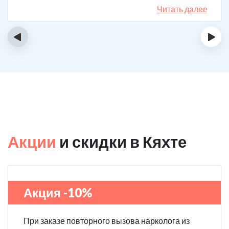
назначения, они отличаются. Клиника делает скидку
Читать далее
на последующие вызовы за оставленный отзыв! Я
планирую в будущем пройти полный курс
‹
›
реабилитации.
Акции
и скидки в Кяхте
Акция -10%
При заказе повторного вызова нарколога из