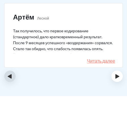
Артём
Лесной
Так получилось, что первое кодирование
(стандартное) дало кратковременный результат.
После 9 месяцев успешного «воздержания» сорвался.
Стало так обидно, что слабость появилась опять.
Решил не затягивать, и опять обратился в клинику.
Мне порекомендовали двойной блок. Согласился, и
Читать далее
сейчас не жалею. Уже два года в полной завязке.
Иногда тянет выпить, но обуздать желание вполне
‹
›
возможно.