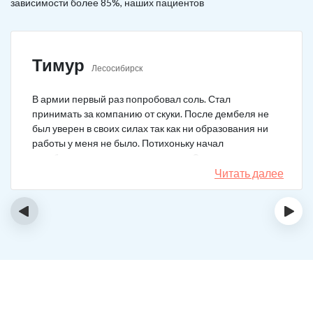
зависимости более 85%, наших пациентов
Тимур
Лесосибирск
В армии первый раз попробовал соль. Стал
принимать за компанию от скуки. После дембеля не
был уверен в своих силах так как ни образования ни
работы у меня не было. Потихоньку начал
зарабатывать и тратить их на соль. Спустя год завел
девушку и ей не нравилось мое пристрастие к
Читать далее
наркотикам. Пошел на лечение, чтобы ее не потерять.
Сейчас мы вместе, с солью я завязал. Все хорошо.
‹
›
Спасибо врачам!