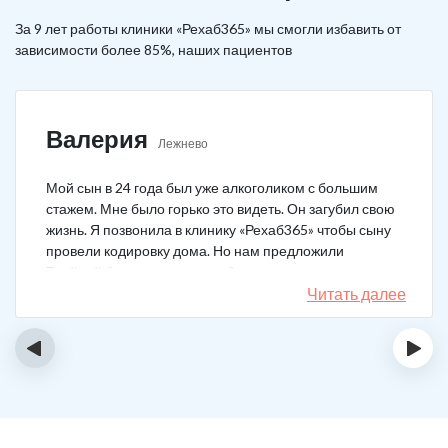
За 9 лет работы клиники «Рехаб365» мы смогли избавить от
зависимости более 85%, наших пациентов
Валерия
Лежнево
Мой сын в 24 года был уже алкоголиком с большим
стажем. Мне было горько это видеть. Он загубил свою
жизнь. Я позвонила в клинику «Рехаб365» чтобы сыну
провели кодировку дома. Но нам предложили
Тройной блок в клинике, чтобы уж наверняка помогло.
Мы согласились. Вот уже 4 месяца как сын не пьет. На
Читать далее
работу устроился, дома помогает, девушку завел.
Спасибо большое клинике!
‹
›