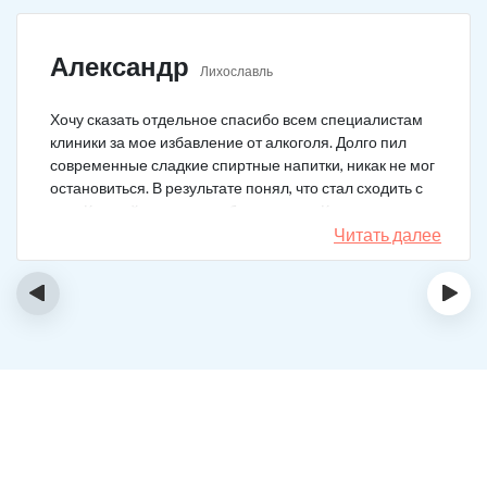
Александр
Лихославль
Хочу сказать отдельное спасибо всем специалистам
клиники за мое избавление от алкоголя. Долго пил
современные сладкие спиртные напитки, никак не мог
остановиться. В результате понял, что стал сходить с
ума. Каждый день не мог без выпивки. Когда осознал,
понял, что надо что-то в своей жизни менять. Нашел
Читать далее
телефон клиники в интернете, сразу приехал и
запился на курс реабилитации. Сейчас не пью
‹
›
вообще, и начинать не хочу!