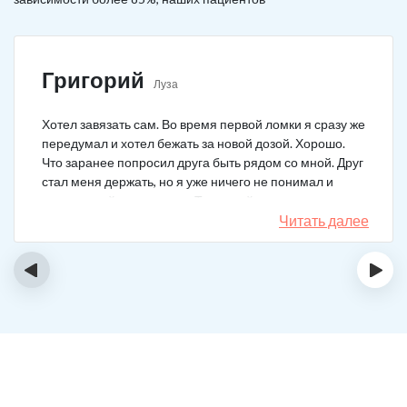
Григорий
Луза
Хотел завязать сам. Во время первой ломки я сразу же
передумал и хотел бежать за новой дозой. Хорошо.
Что заранее попросил друга быть рядом со мной. Друг
стал меня держать, но я уже ничего не понимал и
начал силой вырываться. Тогда мой товарищ просто
связан меня и позвонил в клинику. На дом приехал
Читать далее
нарколог, мне сделали какую-то капельницу, после
чего я успокоился. Посоветовали приехать в клинику
‹
›
для прохождения курса реабилитации, так я и сделал.
С того дня прошло уже больше двух лет. Уже больше
двух лет как я чист!