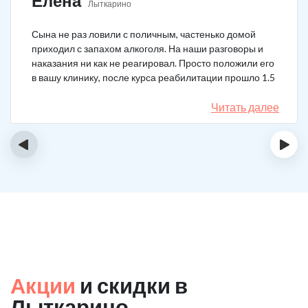
Елена
Лыткарино
Сына не раз ловили с поличным, частенько домой
приходил с запахом алкоголя. На наши разговоры и
наказания ни как не реагировал. Просто положили его
в вашу клинику, после курса реабилитации прошло 1.5
года, до сих пор не пьёт.
Читать далее
‹
›
Акции
и скидки в
Лыткарино