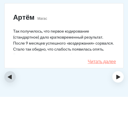
Артём
Магас
Так получилось, что первое кодирование
(стандартное) дало кратковременный результат.
После 9 месяцев успешного «воздержания» сорвался.
Стало так обидно, что слабость появилась опять.
Решил не затягивать, и опять обратился в клинику.
Мне порекомендовали двойной блок. Согласился, и
Читать далее
сейчас не жалею. Уже два года в полной завязке.
Иногда тянет выпить, но обуздать желание вполне
‹
›
возможно.