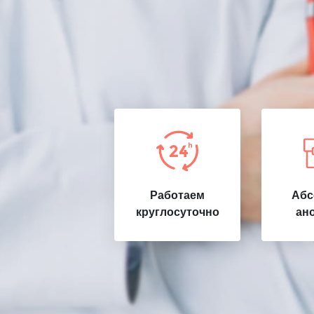
Работаем
Абс
круглосуточно
ан