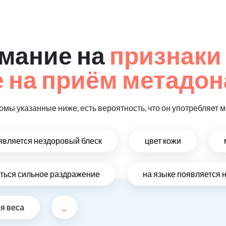
мание на
признаки
 на приём метадон
омы указанные ниже, есть вероятность, что он употребляет 
оявляется нездоровый блеск
цвет кожи
виться сильное раздражение
на языке появляется 
ря веса
...