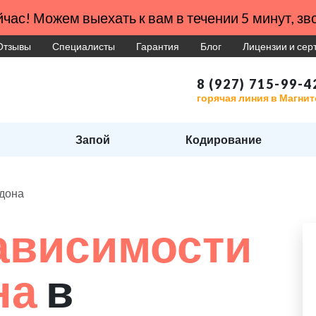
час! Можем выехать к вам в течении 5 минут, зво
Отзывы
Специалисты
Гарантия
Блог
Лицензии и се
8 (927) 715-99-4
горячая линия в Магни
Запой
Кодирование
адона
ависимости
на
в