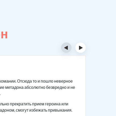
он
‹
›
Сколь
ркомании. Отсюда то и пошло неверное
Данное ве
ие метадона абсолютно безвредно и не
Продолжи
.
Скорос
льно прекратить прием героина или
Количе
тадоном, смогут избежать привыкания.
Длител