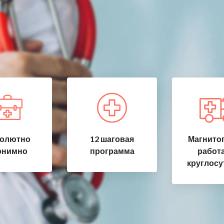
олютно
12 шаговая
Магнитог
онимно
программа
работ
круглосу