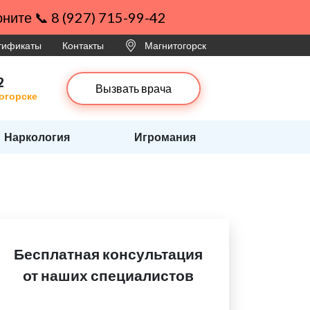
ните 📞 8 (927) 715-99-42
ртификаты
Контакты
Магнитогорск
2
Вызвать врача
тогорске
Наркология
Игромания
Бесплатная консультация
от наших специалистов