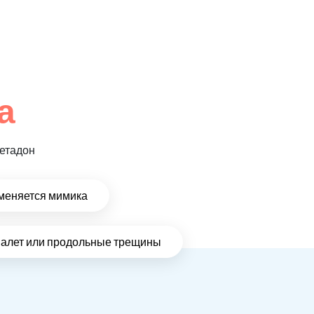
а
метадон
меняется мимика
налет или продольные трещины