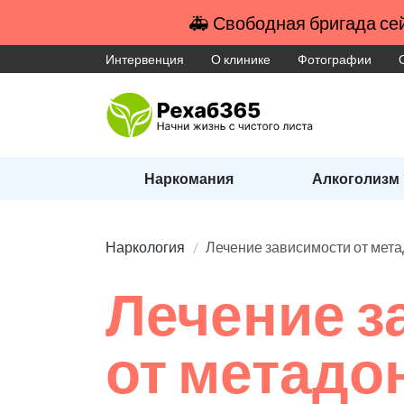
🚑 Свободная бригада сей
Интервенция
О клинике
Фотографии
Наркомания
Алкоголизм
Наркология
Лечение зависимости от мет
Лечение з
от метадо