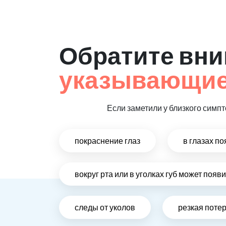
Обратите вни
указывающие
Если заметили у близкого симпт
покраснение глаз
в глазах п
вокруг рта или в уголках губ может поя
следы от уколов
резкая поте