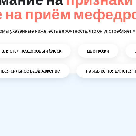
 на приём мефедр
томы указанные ниже, есть вероятность, что он употребляет
оявляется нездоровый блеск
цвет кожи
виться сильное раздражение
на языке появляется 