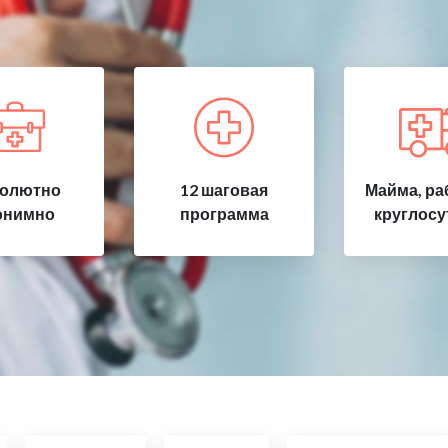
олютно
12 шаговая
Майма, ра
онимно
программа
круглосу