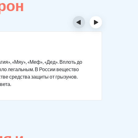
рон
‹
›
Тест 
я», «Мяу», «Меф», «Дед». Вплоть до
Мефедрон 
было легальным. В России вещество
вещества.
стве средства защиты от грызунов.
в домашни
вета.
В лаборат
проверки-
или ногтя