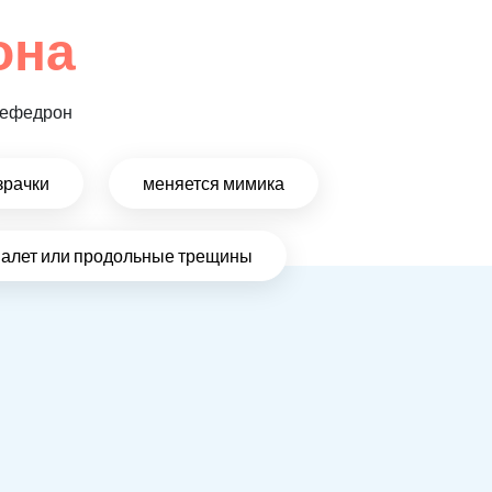
она
 мефедрон
зрачки
меняется мимика
налет или продольные трещины