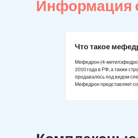
Информация 
Что такое мефед
Мефедрон (4-метилэфедрон,
2010 года в РФ, а также с
продавалось под видом спец
Мефедрон представляет соб