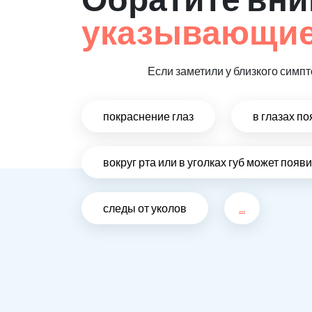
указывающие
Если заметили у близкого симп
покраснение глаз
в глазах п
вокруг рта или в уголках губ может поя
следы от уколов
...