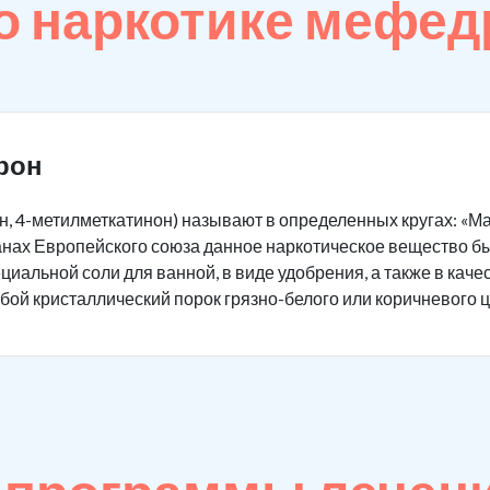
о наркотике мефед
рон
 4-метилметкатинон) называют в определенных кругах: «Маги
транах Европейского союза данное наркотическое вещество 
иальной соли для ванной, в виде удобрения, а также в каче
ой кристаллический порок грязно-белого или коричневого ц