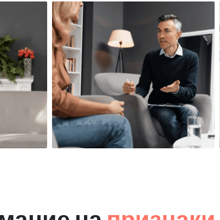
мание на
признаки