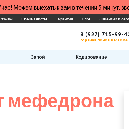
час! Можем выехать к вам в течении 5 минут, зво
Отзывы
Специалисты
Гарантия
Блог
Лицензии и се
8 (927) 715-99-4
горячая линия в Майме
Запой
Кодирование
т мефедрона