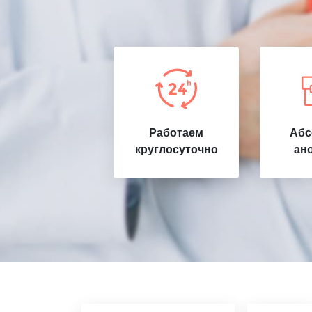
Работаем
Абс
круглосуточно
ан