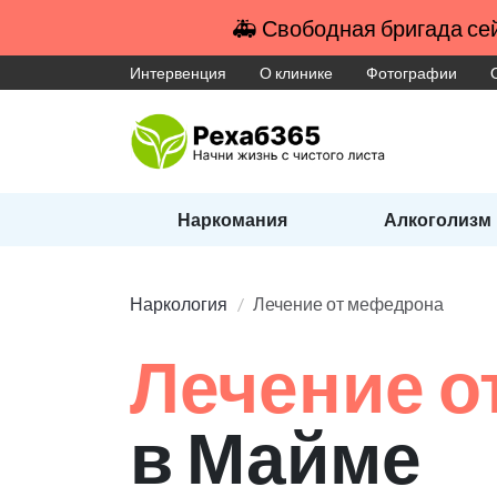
🚑 Свободная бригада сей
Интервенция
О клинике
Фотографии
Наркомания
Алкоголизм
Наркология
Лечение от мефедрона
Лечение о
в Майме