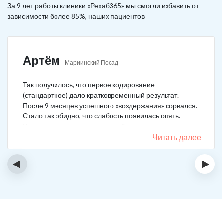
За 9 лет работы клиники «Рехаб365» мы смогли избавить от
зависимости более 85%, наших пациентов
Артём
Мариинский Посад
Так получилось, что первое кодирование
(стандартное) дало кратковременный результат.
После 9 месяцев успешного «воздержания» сорвался.
Стало так обидно, что слабость появилась опять.
Решил не затягивать, и опять обратился в клинику.
Мне порекомендовали двойной блок. Согласился, и
Читать далее
сейчас не жалею. Уже два года в полной завязке.
Иногда тянет выпить, но обуздать желание вполне
‹
›
возможно.