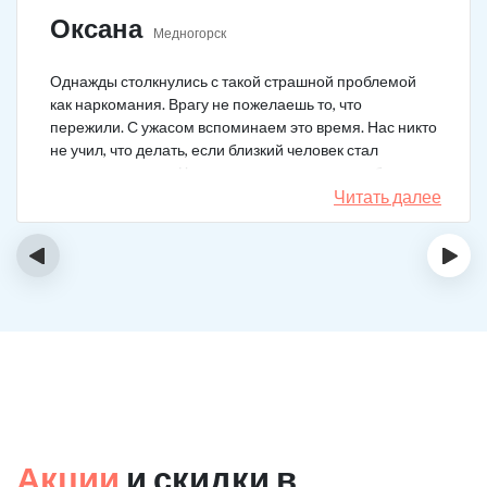
Оксана
Медногорск
Однажды столкнулись с такой страшной проблемой
как наркомания. Врагу не пожелаешь то, что
пережили. С ужасом вспоминаем это время. Нас никто
не учил, что делать, если близкий человек стал
наркозависимым. Честно говоря, надежды не было,
думали, что все лечение бесполезно, но решили
Читать далее
попробовать и отправить родственника в клинику на
реабилитацию. Пройдя полный курс лечения он
‹
›
вышел другим человеком. Но всё равно продолжает
работать над собой, ведь побороть тягу к наркотикам
не так-то просто.
Акции
и скидки в