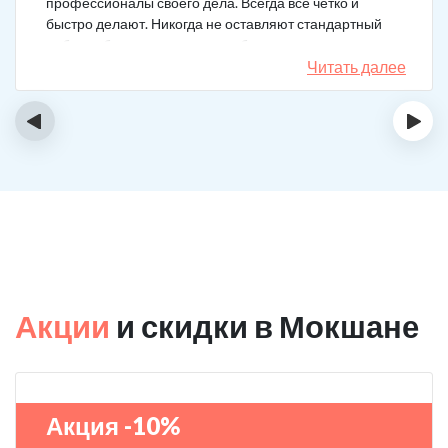
профессионалы своего дела. Всегда все четко и
быстро делают. Никогда не оставляют стандартный
набор таблеток, а именно подбирают
индивидуальный комплекс под конкретный случай.
Читать далее
Несколько раз делал вызов, и назначения были под
каждую ситуацию разные. А еще скидку говорят
‹
›
сделают за отзыв.
Акции
и скидки в Мокшане
Акция -10%