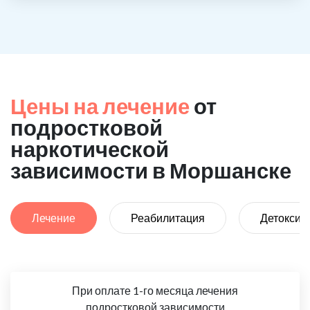
Цены на лечение
от
подростковой
наркотической
зависимости в Моршанске
Лечение
Реабилитация
Детоксик
При оплате 1-го месяца лечения
подростковой зависимости