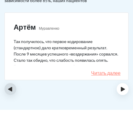
зависимости более 85%, наших пациентов
Артём
Муравленко
Так получилось, что первое кодирование
(стандартное) дало кратковременный результат.
После 9 месяцев успешного «воздержания» сорвался.
Стало так обидно, что слабость появилась опять.
Решил не затягивать, и опять обратился в клинику.
Мне порекомендовали двойной блок. Согласился, и
Читать далее
сейчас не жалею. Уже два года в полной завязке.
Иногда тянет выпить, но обуздать желание вполне
‹
›
возможно.