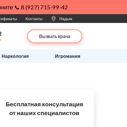
ните 📞 8 (927) 715-99-42
ртификаты
Контакты
Надым
2
Вызвать врача
е
Наркология
Игромания
Бесплатная консультация
от наших специалистов