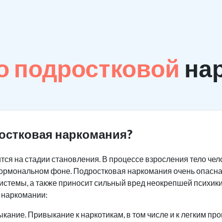
о подростковой
на
остковая наркомания?
тся на стадии становления. В процессе взросления тело че
 гормональном фоне. Подростковая наркомания очень опасна
системы, а также приносит сильный вред неокрепшей психики
 наркомании:
кание. Привыкание к наркотикам, в том числе и к легким про