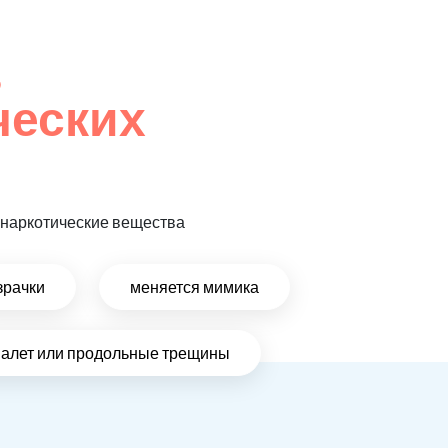
,
ческих
т наркотические вещества
зрачки
меняется мимика
налет или продольные трещины