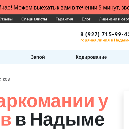
час! Можем выехать к вам в течении 5 минут, зво
Отзывы
Специалисты
Гарантия
Блог
Лицензии и се
8 (927) 715-99-4
горячая линия в Надым
Запой
Кодирование
стков
аркомании у
ов
в Надыме