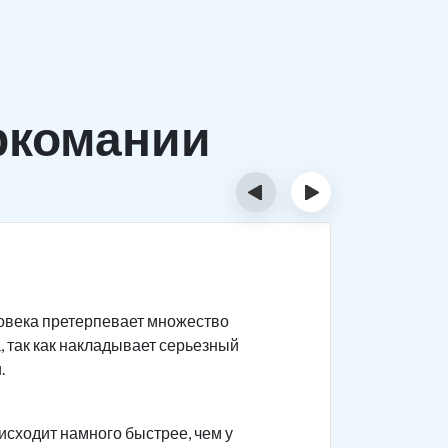
ркомании
‹
›
Причи
ловека претерпевает множество
Существуе
, так как накладывает серьезный
Биолог
.
быстро
наркот
исходит намного быстрее, чем у
психоз.