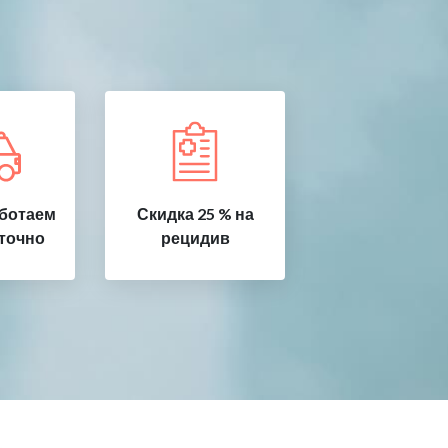
ботаем
Скидка 25 % на
точно
рецидив