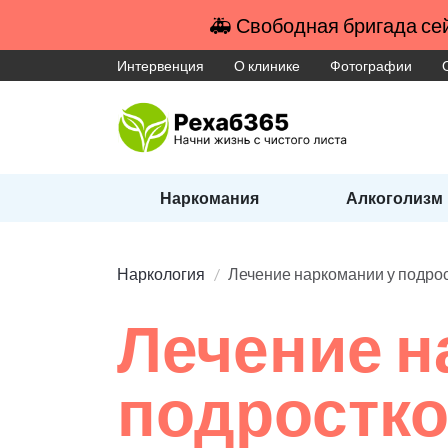
🚑 Свободная бригада сей
Интервенция
О клинике
Фотографии
Наркомания
Алкоголизм
Наркология
Лечение наркомании у подро
Лечение н
подростк