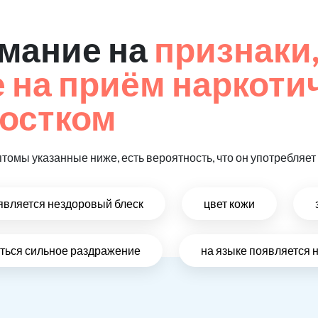
мание на
признаки
на приём наркоти
остком
птомы указанные ниже, есть вероятность, что он употребляе
оявляется нездоровый блеск
цвет кожи
виться сильное раздражение
на языке появляется 