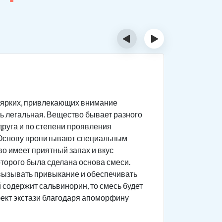
‹
›
Призн
в ярких, привлекающих внимание
Чтобы пон
есь легальная. Вещество бывает разного
воздейств
 друга и по степени проявления
употребле
ы. Основу пропитывают специальным
о имеет приятный запах и вкус
оторого была сделана основа смеси.
 вызывать привыкание и обеспечивать
 содержит сальвинорин, то смесь будет
фект экстази благодаря апоморфину