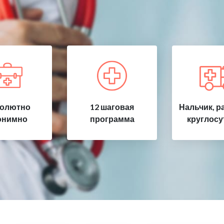
олютно
12 шаговая
Нальчик, р
онимно
программа
круглосу