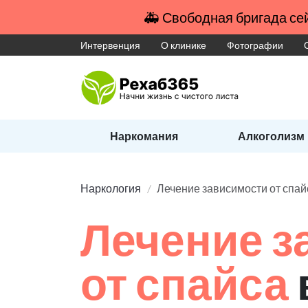
🚑 Свободная бригада сей
Интервенция
О клинике
Фотографии
Наркомания
Алкоголизм
Наркология
Лечение зависимости от спай
Лечение з
от спайса