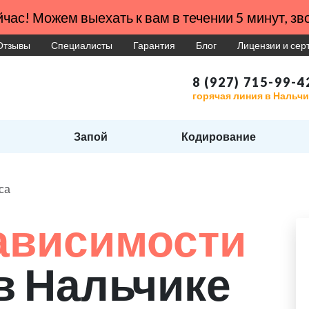
час! Можем выехать к вам в течении 5 минут, зво
Отзывы
Специалисты
Гарантия
Блог
Лицензии и се
8 (927) 715-99-4
горячая линия в Нальчи
Запой
Кодирование
са
ависимости
в Нальчике