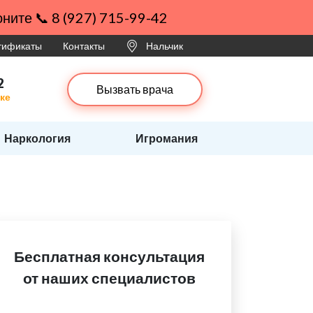
ните 📞 8 (927) 715-99-42
ртификаты
Контакты
Нальчик
2
Вызвать врача
ке
Наркология
Игромания
Бесплатная консультация
от наших специалистов