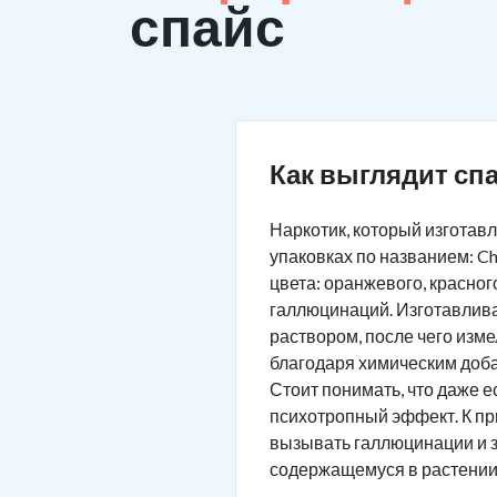
спайс
Как выглядит сп
Наркотик, который изготав
упаковках по названием: Chi
цвета: оранжевого, красног
галлюцинаций. Изготавлива
раствором, после чего изм
благодаря химическим добав
Стоит понимать, что даже 
психотропный эффект. К пр
вызывать галлюцинации и з
содержащемуся в растении.