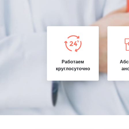
Работаем
Абс
круглосуточно
ан