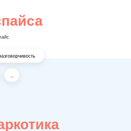
спайса
пайс
разговорчивость
...
аркотика