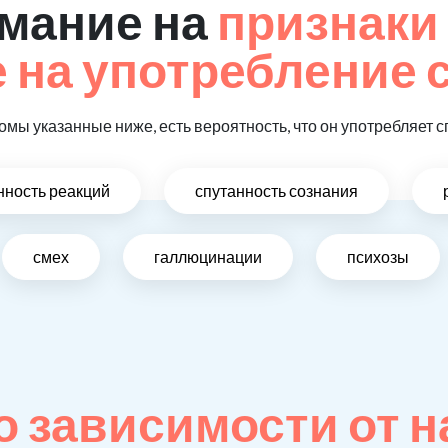
мание на
признаки
на употребление 
омы указанные ниже, есть вероятность, что он употребляет с
ность реакций
спутанность сознания
смех
галлюцинации
психозы
 зависимости от н