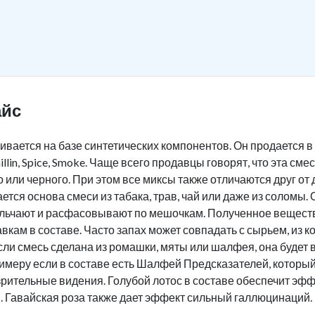
айс
ливается на базе синтетических компонентов. Он продается 
llin, Spice, Smoke. Чаще всего продавцы говорят, что эта см
о или черного. При этом все миксы также отличаются друг от
ется основа смеси из табака, трав, чай или даже из солом
ельчают и расфасовывают по мешочкам. Полученное веществ
кам в составе. Часто запах может совпадать с сырьем, из к
если смесь сделана из ромашки, мяты или шалфея, она будет
имеру если в составе есть Шалфей Предсказателей, который
рительные видения. Голубой лотос в составе обеспечит эф
 Гавайская роза также дает эффект сильный галлюцинаций.