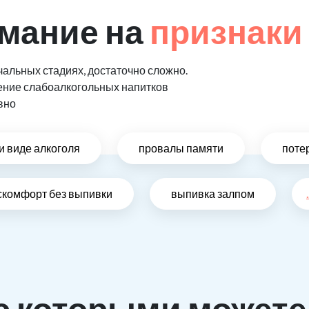
мание на
признаки
альных стадиях, достаточно сложно.
ение слабоалкогольных напитков
вно
и виде алкоголя
провалы памяти
поте
скомфорт без выпивки
выпивка залпом
.
с которыми можете