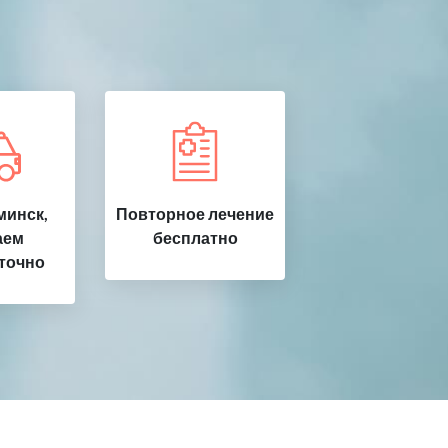
инск,
Повторное лечение
аем
бесплатно
точно