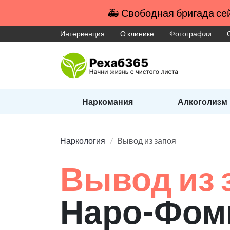
🚑 Свободная бригада сей
Интервенция
О клинике
Фотографии
Наркомания
Алкоголизм
Наркология
Вывод из запоя
Вывод из 
Наро-Фом