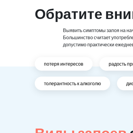
Обратите вни
Выявить симптомы запоя на нач
Большинство считает употребл
допустимо практически ежедне
потеря интересов
радость пр
толерантность к алкоголю
ди
Виды запоев