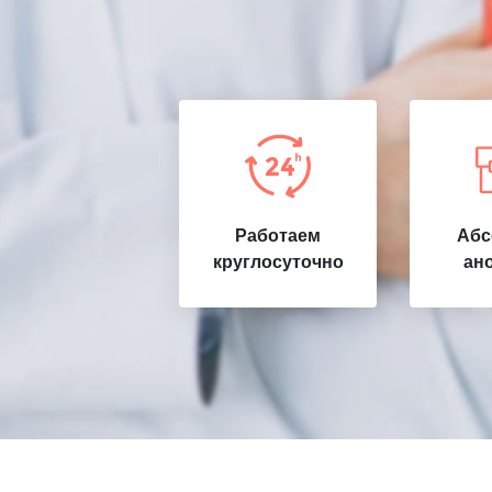
Работаем
Абс
круглосуточно
ан