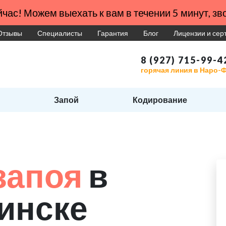
час! Можем выехать к вам в течении 5 минут, зво
Отзывы
Специалисты
Гарантия
Блог
Лицензии и се
8 (927) 715-99-4
горячая линия в Наро-
Запой
Кодирование
запоя
в
инске